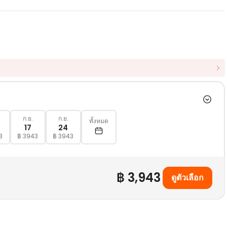
ก.ย.
ก.ย.
ทั้งหมด
17
24
3
฿ 3943
฿ 3943
฿ 3,943
ดูตัวเลือก