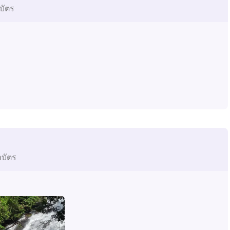
บัตร
าบัตร