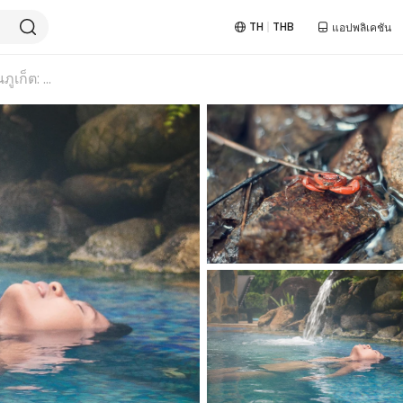
TH
THB
แอปพลิเคชัน
ผจญภัยเต็มวันในภูเก็ต: พายเรือคายัค, น้ำตก และน้ำพุร้อน